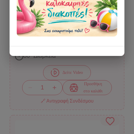
Φλας (Στρόμπο/Strobe) 4αδα
ΤΙΜΗ:
12,00 €
80
" Διάρκεια
Δείτε Video
Προσθήκη
στο καλάθι
🔗 Αντιγραφή Συνδέσμου