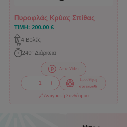
Πυροφλάς Κρύας Σπίθας
ΤΙΜΗ:
200,00 €
4
Βολές
240
" Διάρκεια
Δείτε Video
Προσθήκη
στο καλάθι
🔗 Αντιγραφή Συνδέσμου