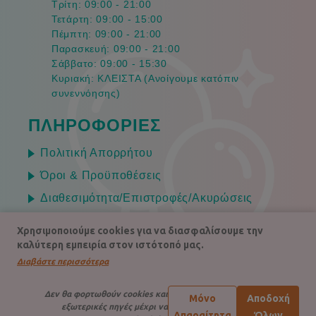
Τρίτη: 09:00 - 21:00
Τετάρτη: 09:00 - 15:00
Πέμπτη: 09:00 - 21:00
Παρασκευή: 09:00 - 21:00
Σάββατο: 09:00 - 15:30
Κυριακή: ΚΛΕΙΣΤΑ (Ανοίγουμε κατόπιν
συνεννόησης)
ΠΛΗΡΟΦΟΡΙΕΣ
Πολιτική Απορρήτου
Όροι & Προϋποθέσεις
Διαθεσιμότητα/Επιστροφές/Ακυρώσεις
Τρόποι Παράδοσης
Χρησιμοποιούμε cookies για να διασφαλίσουμε την
Τρόποι Πληρωμής
καλύτερη εμπειρία στον ιστότοπό μας.
Διαβάστε περισσότερα
Πληροφορίες Επιχείρησης
Custom built with ♡ by
SymKon Technologies
Δεν θα φορτωθούν cookies και
Μόνο
Αποδοχή
Designed on behalf of SymKon by
Routs Creative
εξωτερικές πηγές μέχρι να
Απαραίτητα
Όλων