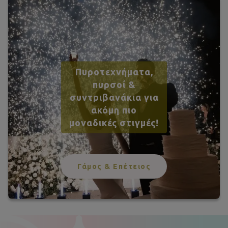
Πυροτεχνήματα,
πυρσοί &
συντριβανάκια για
ακόμη πιο
μοναδικές στιγμές!
Γάμος & Επέτειος