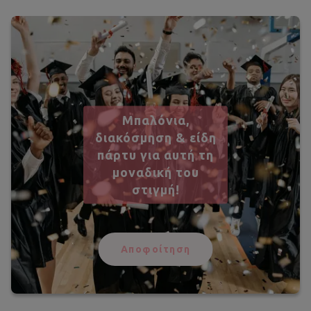
Μπαλόνια,
διακόσμηση & είδη
πάρτυ για αυτή τη
μοναδική του
στιγμή!
Αποφοίτηση