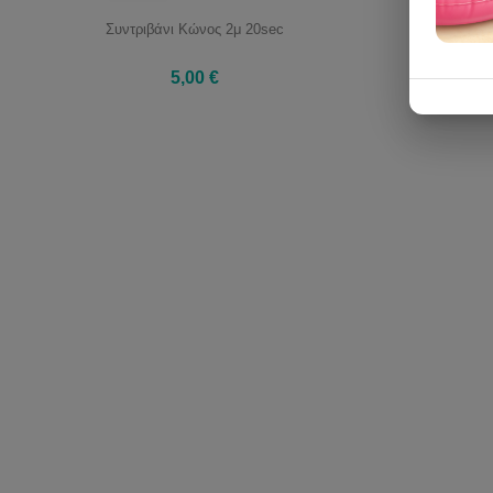
Συντριβάνι Κώνος 2μ 20sec
5,00 €