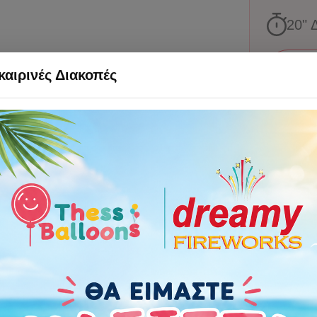
20
" 
αιρινές Διακοπές
Χαρακτηριστ
Περιστάσ