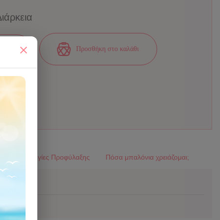
Διάρκεια
Προσθήκη στο καλάθι
ικά
Οδηγίες Προφύλαξης
Πόσα μπαλόνια χρειάζομαι;
εις: