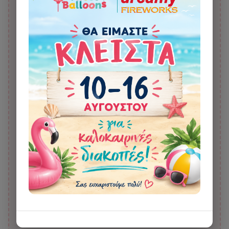
Μπαλόνι Foil 24" Ελέφαντας
Μπαλόνι Foil 24" Νυχτερίδα
Ροζ (Κεφάλι)
5,00 €
5,00 €
10,00 €
10,00 €
Μπαλόνι Foil 34" Δελφίνι
Προσαρμοσμένο Κουτί
Μπλε Παιχνιδιάρικο
(Custom Box) με γράμματα της