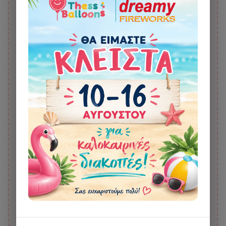
Μπαλόνι Bubble 22"
Μπαλόνι Foil 38" Χιονονιφάδα
Congratulations με καπέλα
Διάφανη
Ορκωμοσίας
8,00 €
10,00 €
12,00 €
15,00 €
Μπαλόνι Latex 13" Τυπωμένο