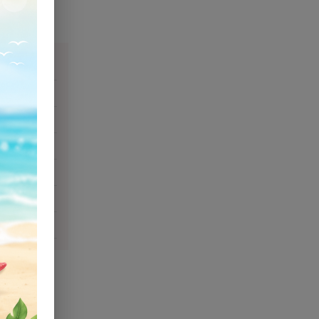
ιάζομαι;