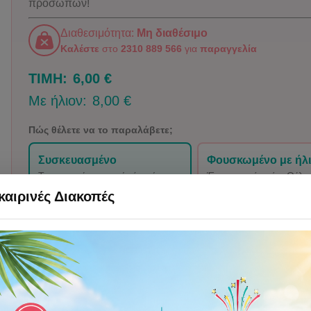
προσώπων!
Διαθεσιμότητα:
Μη διαθέσιμο
Καλέστε
στο
2310 889 566
για
παραγγελία
ΤΙΜΗ:
6,00 €
Με ήλιον:
8,00 €
Πώς θέλετε να το παραλάβετε;
Συσκευασμένο
Φουσκωμένο με ήλ
Το φουσκώνετε εσείς ή παίρνετε
Έτοιμο από εμάς. Θέλει
φιάλη ήλιον.
παραλαβή ή Thess Deli
αιρινές Διακοπές