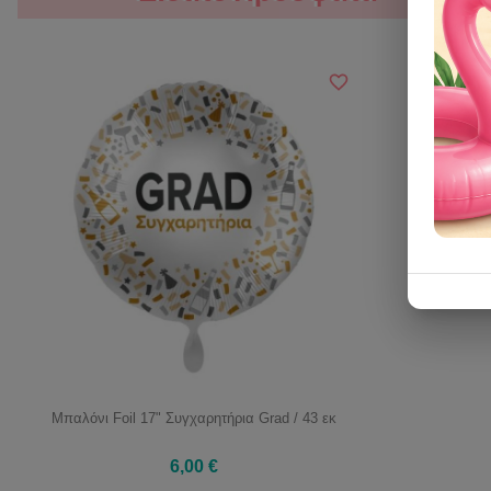
Μπαλόνι Foil 17" Συγχαρητήρια Grad / 43 εκ
6,00 €