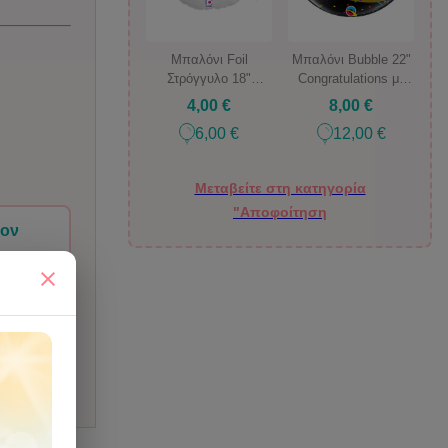
Μπαλόνι Foil
Μπαλόνι Bubble 22"
Στρόγγυλο 18"
Congratulations με
Congratulations
καπέλα Ορκωμοσίας
4,00 €
8,00 €
Γκλίτερ
6,00 €
12,00 €
Μεταβείτε στη κατηγορία
"Αποφοίτηση
ιον
very.