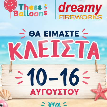
Χαρακτηριστικά
Οδηγίες Προφύλαξης
Πόσα μπαλόνια χρε
Περιστάσεις:
Αποφοίτηση
Brand
:
Anagram
Χρώμα
:
Χρυσό
Χρώμα
:
Λευκό
Χρώμα
:
Μαύρο
Τεμάχια
:
1
Μέγεθος
:
17" (43 εκ.)