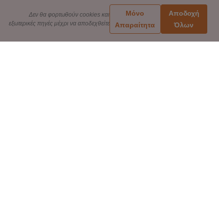
Μόνο
Αποδοχή
Δεν θα φορτωθούν cookies και
εξωτερικές πηγές μέχρι να αποδεχθείτε
Απαραίτητα
Όλων
ΠΛΗΡΟΦΟΡΙΕΣ
Πολιτική Απορρήτου
ή 84,