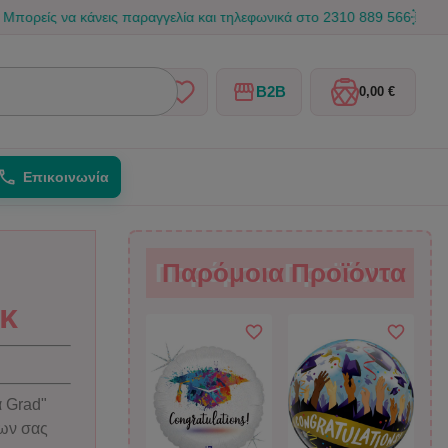
να κάνεις παραγγελία και τηλεφωνικά στο 2310 889 566
☀️ Καλοκα
B2B
0,00 €
Επικοινωνία
Παρόμοια Προϊόντα
Παρόμοια Προϊόντα
εκ
α Grad"
νων σας