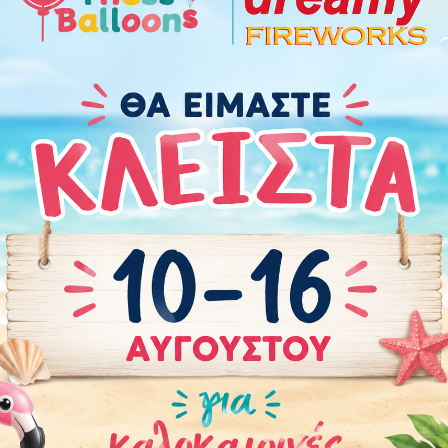
Χαρακτηριστικά
Οδηγίες Προφύλαξης
Πόσα μπαλόνια χρε
Περιστάσεις:
Αποφοίτηση
,
Χριστουγεννιάτικα
Brand
:
Grabo
Χρώμα
:
Χρυσό
Τεμάχια
:
1
Μέγεθος
:
18" (45 εκ.)