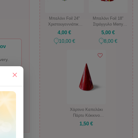
Μπαλόνι Foil 24"
Μπαλόνι Foil 18"
Χριστουγεννιάτικο
Στρόγγυλο Merry
Δέντρο Merry
Christmas
4,00 €
5,00 €
Christmas με δώρα
10,00 €
8,00 €
ιον
very.
Χάρτινο Καπελάκι
Πάρτυ Κόκκινο
Μεταλλικό (5 τεμ.)
1,50 €