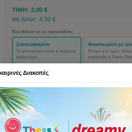
ΤΙΜΗ:
2,00 €
Με ήλιον:
4,50 €
Πώς θέλετε να το παραλάβετε;
Συσκευασμένο
Φουσκωμένο με ήλ
Το φουσκώνετε εσείς ή παίρνετε
Έτοιμο από εμάς. Θέλει
φιάλη ήλιον.
παραλαβή ή Thess Deli
αιρινές Διακοπές
Προσθήκη στο καλάθι