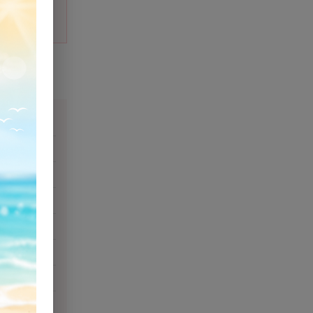
ιάζομαι;