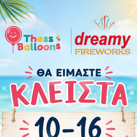
Χαρακτηριστικά
Οδηγίες Προφύλαξης
Πόσα μπαλόνια χρε
Περιστάσεις:
Αποφοίτηση
Brand
:
Gemar
Χρώμα
:
Ροζ
Χρώμα
:
Γκρι
Χρώμα
:
Μαύρο
Χρώμα
:
Μπλε
Χρώμα
:
Χρυσό
Χρώμα
:
Πράσινο