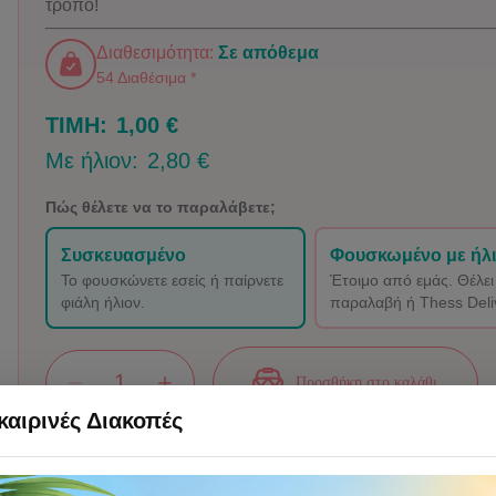
τρόπο!
Διαθεσιμότητα:
Σε απόθεμα
54 Διαθέσιμα *
ΤΙΜΗ:
1,00 €
Με ήλιον:
2,80 €
Πώς θέλετε να το παραλάβετε;
Συσκευασμένο
Φουσκωμένο με ήλ
Το φουσκώνετε εσείς ή παίρνετε
Έτοιμο από εμάς. Θέλει
φιάλη ήλιον.
παραλαβή ή Thess Deli
Προσθήκη στο καλάθι
αιρινές Διακοπές