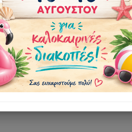
Τεμάχια
:
6
Μέγεθος
:
13" (33 εκ.)