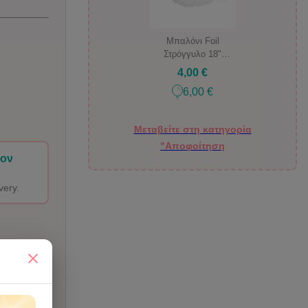
Μπαλόνι Foil
Στρόγγυλο 18"
HAPPY Graduation
4,00 €
6,00 €
Μεταβείτε στη κατηγορία
"Αποφοίτηση
ιον
very.