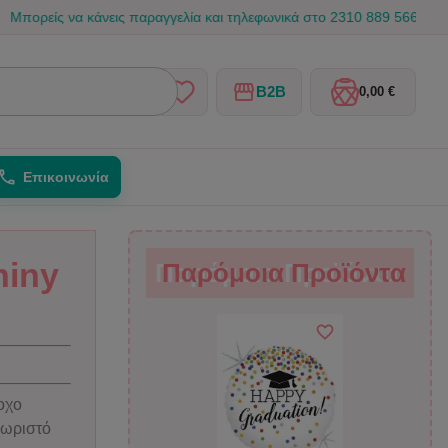
να κάνεις παραγγελία και τηλεφωνικά στο 2310 889 566
☀️ Καλοκα
B2B
0,00 €
Επικοινωνία
hiny
Παρόμοια Προϊόντα
Παρόμοια Προϊόντα
οχο
χωριστό