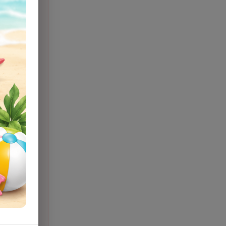
για
ει, στο
αλαβή ή
σε σχέση
 5€ για
ρωσης
ημοσύνη
ώματα
τούμε
/