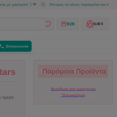
μόγελα! 🎈💙
Μπορείς να κάνεις παραγγελία και τηλεφωνικά στο
B2B
0,00 €
Επικοινωνία
tars
Παρόμοια Προϊόντα
Παρόμοια Προϊόντα
Μεταβείτε στη κατηγορία
"Αποφοίτηση
ην ημέρα