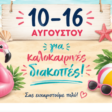
έγκριση του προσχεδίου.
Κάνετε την παραγγελία σας.
1
Σας στέλνουμε προσχέδιο για έγκριση πριν το δώσουμε 
2
εκτύπωση. Η αποστολή γίνεται στο Viber ή, αν δεν υπάρχ
email.
Μετά την έγκριση, το δίνουμε για εκτύπωση.
3
Μόλις το έχουμε στο κατάστημα και είναι έτοιμο για παρ
4
αποστολή, θα λάβετε αυτόματο email ολοκλήρωσης.
Αν οι οδηγίες αλλάζουν σημαντικά το τελικό αποτέλεσμα 
με το αρχικό σχέδιο, μπορεί να υπάρξει επιπλέον χρέωση
custom σχεδίαση. Η χρέωση γίνεται μόνο κατόπιν ενημέ
και έγκρισης από τον πελάτη.
Σε κάποια σχέδια μπορεί να χρησιμοποιηθεί τεχνητή νο
για την παραγωγή της εικόνας. Σε απεικόνιση ανθρώπου
ενδέχεται να υπάρξει μικρή αλλοίωση. Με την αποστολή
φωτογραφίας ή οδηγιών επιβεβαιώνετε ότι έχετε τα δικαι
χρήσης του υλικού και μας δίνετε άδεια να το επεξεργασ
εμείς και, όπου χρειάζεται, απαραίτητοι τρίτοι συνεργάτες