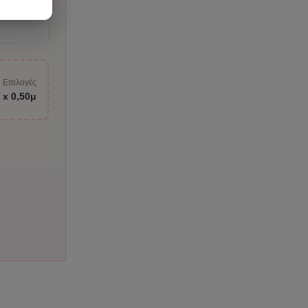
ριέχει,
Επιλογές
 x 0,50μ