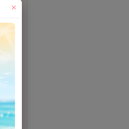
0/400
νίας. Θα
d.
την