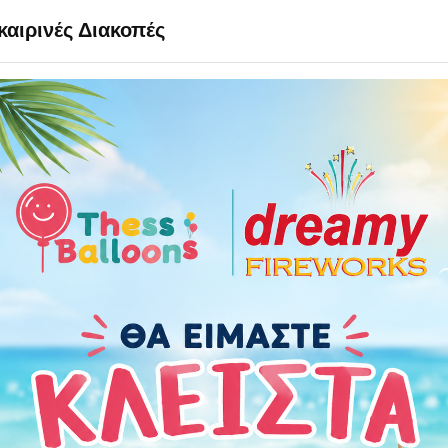
αιρινές Διακοπές
Φωτογραφία ή οδηγίες
Αν θέλετε να στείλετε τη φωτογραφία στο Viber, γράψτε εδώ κινητό επικοινω
επικοινωνήσουμε εμείς μαζί σας στο κινητό που θα μας δώσετε.
Επιλογή αρχείου
Η φωτογραφία αποθηκεύεται στην παραγγελία μόλις ολοκληρωθεί το uploa
Χρόνος & διαδικασία
Χρόνος ετοιμασίας:
συνήθως 2 εργάσιμες ημέρες από 