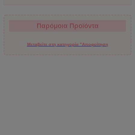
Παρόμοια Προϊόντα
Παρόμοια Προϊόντα
Μεταβείτε στη κατηγορία "Αποφοίτηση