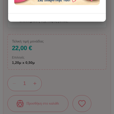
επεξεργαστούμε εμείς και, όπου χρειάζεται,
απαραίτητοι τρίτοι συνεργάτες/εργαλεία, μαζί με τα
σχετικά προσωπικά δεδομένα που περιέχει, για την
ολοκλήρωση της παραγγελίας.
Τελική τιμή μονάδας
22,00 €
Επιλογές
1,20μ x 0,50μ
Προσθήκη στο καλάθι