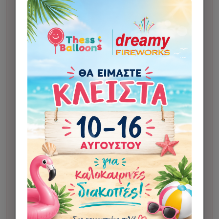
Κάνετε την παραγγελία σας.
1
Σας στέλνουμε προσχέδιο για έγκριση πριν το
2
δώσουμε για εκτύπωση. Η αποστολή γίνεται στο
Viber ή, αν δεν υπάρχει, στο email.
Μετά την έγκριση, το δίνουμε για εκτύπωση.
3
Μόλις το έχουμε στο κατάστημα και είναι έτοιμο για
4
παραλαβή ή αποστολή, θα λάβετε αυτόματο email
ολοκλήρωσης.
Αν οι οδηγίες αλλάζουν σημαντικά το τελικό
αποτέλεσμα σε σχέση με το αρχικό σχέδιο, μπορεί
να υπάρξει επιπλέον χρέωση 5€ για custom
σχεδίαση. Η χρέωση γίνεται μόνο κατόπιν
ενημέρωσης και έγκρισης από τον πελάτη.
Σε κάποια σχέδια μπορεί να χρησιμοποιηθεί
τεχνητή νοημοσύνη για την παραγωγή της εικόνας.
Σε απεικόνιση ανθρώπου ενδέχεται να υπάρξει
μικρή αλλοίωση. Με την αποστολή φωτογραφίας ή
οδηγιών επιβεβαιώνετε ότι έχετε τα δικαιώματα
χρήσης του υλικού και μας δίνετε άδεια να το