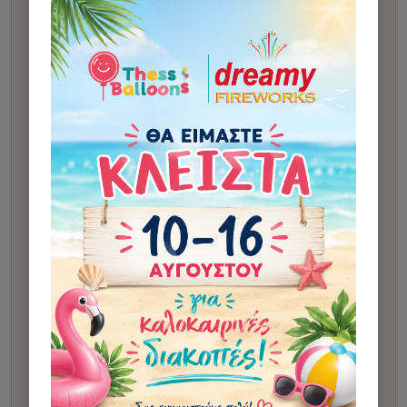
Κάνετε την παραγγελία σας.
1
Σας στέλνουμε προσχέδιο για έγκριση πριν το
2
δώσουμε για εκτύπωση. Η αποστολή γίνεται στο
Viber ή, αν δεν υπάρχει, στο email.
Μετά την έγκριση, το δίνουμε για εκτύπωση.
3
Μόλις το έχουμε στο κατάστημα και είναι έτοιμο για
4
παραλαβή ή αποστολή, θα λάβετε αυτόματο email
ολοκλήρωσης.
Αν οι οδηγίες αλλάζουν σημαντικά το τελικό
αποτέλεσμα σε σχέση με το αρχικό σχέδιο, μπορεί
να υπάρξει επιπλέον χρέωση 5€ για custom
σχεδίαση. Η χρέωση γίνεται μόνο κατόπιν
ενημέρωσης και έγκρισης από τον πελάτη.
Σε κάποια σχέδια μπορεί να χρησιμοποιηθεί
τεχνητή νοημοσύνη για την παραγωγή της εικόνας.
Σε απεικόνιση ανθρώπου ενδέχεται να υπάρξει
μικρή αλλοίωση. Με την αποστολή φωτογραφίας ή
οδηγιών επιβεβαιώνετε ότι έχετε τα δικαιώματα
χρήσης του υλικού και μας δίνετε άδεια να το