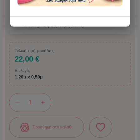
επεξεργαστούμε εμείς και, όπου χρειάζεται,
απαραίτητοι τρίτοι συνεργάτες/εργαλεία, μαζί με τα
σχετικά προσωπικά δεδομένα που περιέχει, για την
ολοκλήρωση της παραγγελίας.
Τελική τιμή μονάδας
22,00 €
Επιλογές
1,20μ x 0,50μ
Προσθήκη στο καλάθι