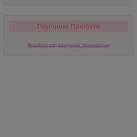
Παρόμοια Προϊόντα
Παρόμοια Προϊόντα
Μεταβείτε στη κατηγορία "Αποφοίτηση