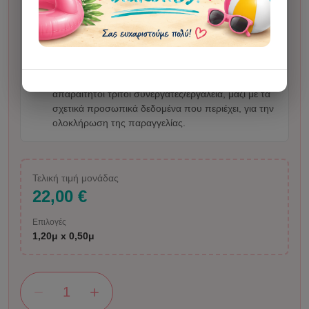
τεχνητή νοημοσύνη για την παραγωγή της εικόνας.
Σε απεικόνιση ανθρώπου ενδέχεται να υπάρξει
μικρή αλλοίωση. Με την αποστολή φωτογραφίας ή
οδηγιών επιβεβαιώνετε ότι έχετε τα δικαιώματα
χρήσης του υλικού και μας δίνετε άδεια να το
επεξεργαστούμε εμείς και, όπου χρειάζεται,
απαραίτητοι τρίτοι συνεργάτες/εργαλεία, μαζί με τα
σχετικά προσωπικά δεδομένα που περιέχει, για την
ολοκλήρωση της παραγγελίας.
Τελική τιμή μονάδας
22,00 €
Επιλογές
1,20μ x 0,50μ