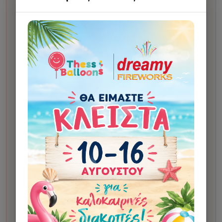
Χρόνος ετοιμασίας:
συνήθως 2 εργάσιμες ημέρες
από την έγκριση του προσχεδίου.
Κάνετε την παραγγελία σας.
1
Σας στέλνουμε προσχέδιο για έγκριση πριν το
2
δώσουμε για εκτύπωση. Η αποστολή γίνεται στο
Viber ή, αν δεν υπάρχει, στο email.
Μετά την έγκριση, το δίνουμε για εκτύπωση.
3
Μόλις το έχουμε στο κατάστημα και είναι έτοιμο για
4
παραλαβή ή αποστολή, θα λάβετε αυτόματο email
ολοκλήρωσης.
Αν οι οδηγίες αλλάζουν σημαντικά το τελικό
αποτέλεσμα σε σχέση με το αρχικό σχέδιο, μπορεί
να υπάρξει επιπλέον χρέωση 5€ για custom
σχεδίαση. Η χρέωση γίνεται μόνο κατόπιν
ενημέρωσης και έγκρισης από τον πελάτη.
Σε κάποια σχέδια μπορεί να χρησιμοποιηθεί