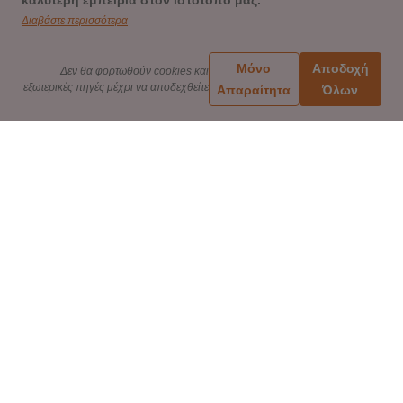
καλύτερη εμπειρία στον ιστότοπό μας.
Διαβάστε περισσότερα
Μόνο
Αποδοχή
Δεν θα φορτωθούν cookies και
εξωτερικές πηγές μέχρι να αποδεχθείτε
Απαραίτητα
Όλων