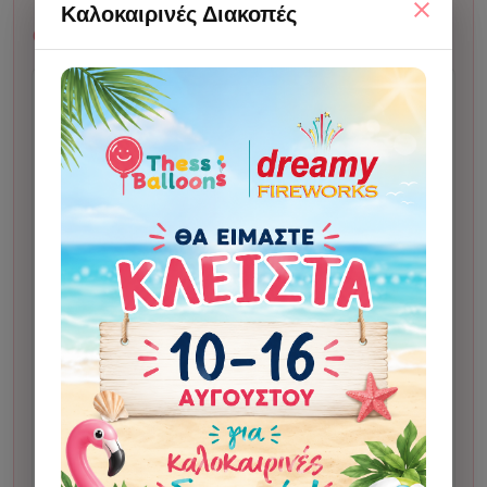
Καλοκαιρινές Διακοπές
Χρόνος & διαδικασία
Χρόνος ετοιμασίας:
συνήθως 2 εργάσιμες ημέρες
από την έγκριση του προσχεδίου.
Κάνετε την παραγγελία σας.
1
Σας στέλνουμε προσχέδιο για έγκριση πριν το
2
δώσουμε για εκτύπωση. Η αποστολή γίνεται στο
Viber ή, αν δεν υπάρχει, στο email.
Μετά την έγκριση, το δίνουμε για εκτύπωση.
3
Μόλις το έχουμε στο κατάστημα και είναι έτοιμο για
4
παραλαβή ή αποστολή, θα λάβετε αυτόματο email
ολοκλήρωσης.
Αν οι οδηγίες αλλάζουν σημαντικά το τελικό
αποτέλεσμα σε σχέση με το αρχικό σχέδιο, μπορεί
να υπάρξει επιπλέον χρέωση 5€ για custom
σχεδίαση. Η χρέωση γίνεται μόνο κατόπιν
ενημέρωσης και έγκρισης από τον πελάτη.