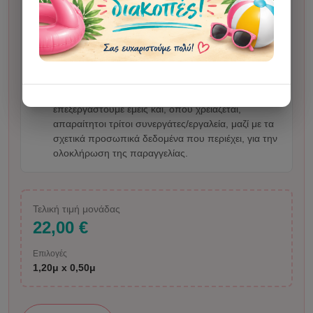
Σε κάποια σχέδια μπορεί να χρησιμοποιηθεί
τεχνητή νοημοσύνη για την παραγωγή της εικόνας.
Σε απεικόνιση ανθρώπου ενδέχεται να υπάρξει
μικρή αλλοίωση. Με την αποστολή φωτογραφίας ή
οδηγιών επιβεβαιώνετε ότι έχετε τα δικαιώματα
χρήσης του υλικού και μας δίνετε άδεια να το
επεξεργαστούμε εμείς και, όπου χρειάζεται,
απαραίτητοι τρίτοι συνεργάτες/εργαλεία, μαζί με τα
σχετικά προσωπικά δεδομένα που περιέχει, για την
ολοκλήρωση της παραγγελίας.
Τελική τιμή μονάδας
22,00 €
Επιλογές
1,20μ x 0,50μ