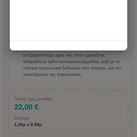
σχεδίαση. Η χρέωση γίνεται μόνο κατόπιν
ενημέρωσης και έγκρισης από τον πελάτη.
Σε κάποια σχέδια μπορεί να χρησιμοποιηθεί
τεχνητή νοημοσύνη για την παραγωγή της εικόνας.
Σε απεικόνιση ανθρώπου ενδέχεται να υπάρξει
μικρή αλλοίωση. Με την αποστολή φωτογραφίας ή
οδηγιών επιβεβαιώνετε ότι έχετε τα δικαιώματα
χρήσης του υλικού και μας δίνετε άδεια να το
επεξεργαστούμε εμείς και, όπου χρειάζεται,
απαραίτητοι τρίτοι συνεργάτες/εργαλεία, μαζί με τα
σχετικά προσωπικά δεδομένα που περιέχει, για την
ολοκλήρωση της παραγγελίας.
Τελική τιμή μονάδας
22,00 €
Επιλογές
1,20μ x 0,50μ