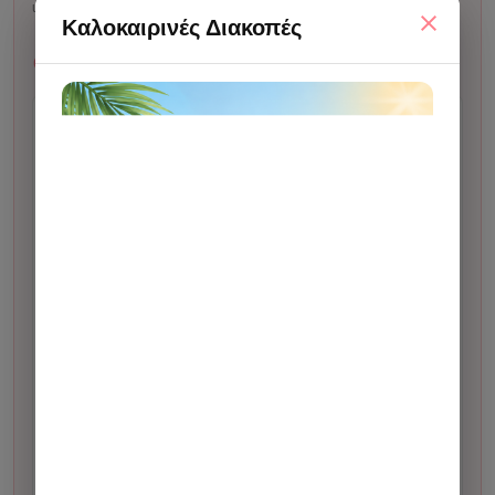
upload.
Καλοκαιρινές Διακοπές
Χρόνος & διαδικασία
Χρόνος ετοιμασίας:
συνήθως 2 εργάσιμες ημέρες
από την έγκριση του προσχεδίου.
Κάνετε την παραγγελία σας.
1
Σας στέλνουμε προσχέδιο για έγκριση πριν το
2
δώσουμε για εκτύπωση. Η αποστολή γίνεται στο
Viber ή, αν δεν υπάρχει, στο email.
Μετά την έγκριση, το δίνουμε για εκτύπωση.
3
Μόλις το έχουμε στο κατάστημα και είναι έτοιμο για
4
παραλαβή ή αποστολή, θα λάβετε αυτόματο email
ολοκλήρωσης.
Αν οι οδηγίες αλλάζουν σημαντικά το τελικό
αποτέλεσμα σε σχέση με το αρχικό σχέδιο, μπορεί
να υπάρξει επιπλέον χρέωση 5€ για custom