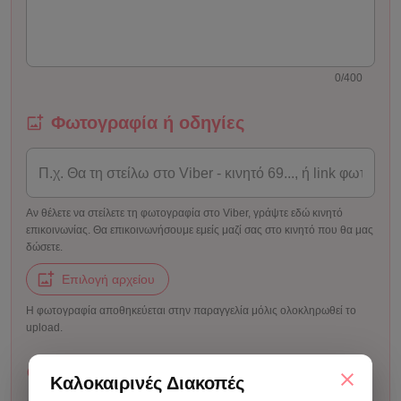
0/400
Φωτογραφία ή οδηγίες
Αν θέλετε να στείλετε τη φωτογραφία στο Viber, γράψτε εδώ κινητό
επικοινωνίας. Θα επικοινωνήσουμε εμείς μαζί σας στο κινητό που θα μας
δώσετε.
Επιλογή αρχείου
Η φωτογραφία αποθηκεύεται στην παραγγελία μόλις ολοκληρωθεί το
upload.
Χρόνος & διαδικασία
Καλοκαιρινές Διακοπές