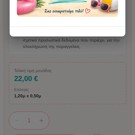
Σε απεικόνιση ανθρώπου ενδέχεται να υπάρξει
μικρή αλλοίωση. Με την αποστολή φωτογραφίας ή
οδηγιών επιβεβαιώνετε ότι έχετε τα δικαιώματα
χρήσης του υλικού και μας δίνετε άδεια να το
επεξεργαστούμε εμείς και, όπου χρειάζεται,
απαραίτητοι τρίτοι συνεργάτες/εργαλεία, μαζί με τα
σχετικά προσωπικά δεδομένα που περιέχει, για την
ολοκλήρωση της παραγγελίας.
Τελική τιμή μονάδας
22,00 €
Επιλογές
1,20μ x 0,50μ