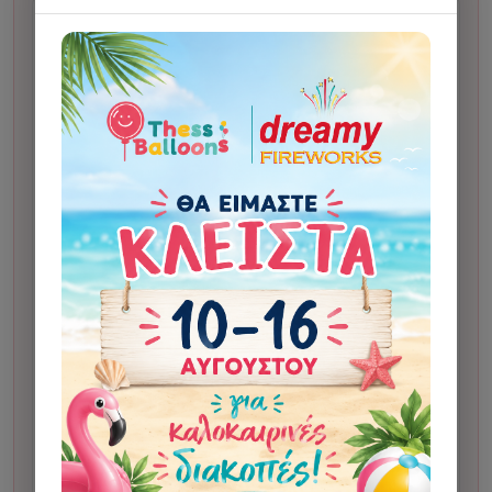
Χρόνος ετοιμασίας:
συνήθως 2 εργάσιμες ημέρες
από την έγκριση του προσχεδίου.
Κάνετε την παραγγελία σας.
1
Σας στέλνουμε προσχέδιο για έγκριση πριν το
2
δώσουμε για εκτύπωση. Η αποστολή γίνεται στο
Viber ή, αν δεν υπάρχει, στο email.
Μετά την έγκριση, το δίνουμε για εκτύπωση.
3
Μόλις το έχουμε στο κατάστημα και είναι έτοιμο για
4
παραλαβή ή αποστολή, θα λάβετε αυτόματο email
ολοκλήρωσης.
Αν οι οδηγίες αλλάζουν σημαντικά το τελικό
αποτέλεσμα σε σχέση με το αρχικό σχέδιο, μπορεί
να υπάρξει επιπλέον χρέωση 5€ για custom
σχεδίαση. Η χρέωση γίνεται μόνο κατόπιν
ενημέρωσης και έγκρισης από τον πελάτη.
Σε κάποια σχέδια μπορεί να χρησιμοποιηθεί
τεχνητή νοημοσύνη για την παραγωγή της εικόνας.