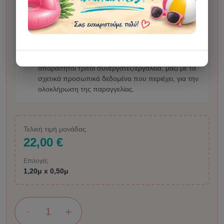
τεχνητή νοημοσύνη για την παραγωγή της εικόνας.
Σε απεικόνιση ανθρώπου ενδέχεται να υπάρξει
μικρή αλλοίωση. Με την αποστολή φωτογραφίας ή
οδηγιών επιβεβαιώνετε ότι έχετε τα δικαιώματα
χρήσης του υλικού και μας δίνετε άδεια να το
επεξεργαστούμε εμείς και, όπου χρειάζεται,
απαραίτητοι τρίτοι συνεργάτες/εργαλεία, μαζί με τα
σχετικά προσωπικά δεδομένα που περιέχει, για την
ολοκλήρωση της παραγγελίας.
Τελική τιμή μονάδας
22,00 €
Επιλογές
1,20μ x 0,50μ