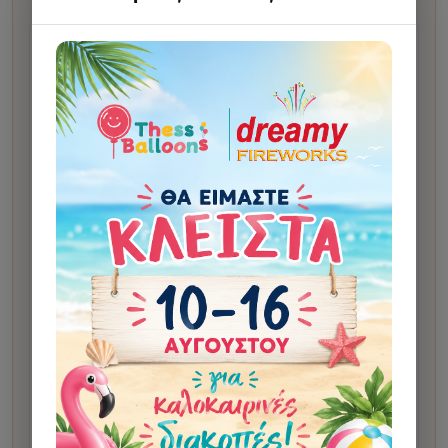
Χρόνος ετοιμασίας:
συνήθως 2 εργάσιμες ημέρες
από την έγκριση του προσχεδίου.
Κάνετε την παραγγελία σας.
1
Σας στέλνουμε προσχέδιο για έγκριση πριν το
2
δώσουμε για εκτύπωση. Η αποστολή γίνεται στο
Viber ή, αν δεν υπάρχει, στο email.
Μετά την έγκριση, το δίνουμε για εκτύπωση.
3
Μόλις το έχουμε στο κατάστημα και είναι έτοιμο για
4
παραλαβή ή αποστολή, θα λάβετε αυτόματο email
ολοκλήρωσης.
Αν οι οδηγίες αλλάζουν σημαντικά το τελικό
αποτέλεσμα σε σχέση με το αρχικό σχέδιο, μπορεί
να υπάρξει επιπλέον χρέωση 5€ για custom
σχεδίαση. Η χρέωση γίνεται μόνο κατόπιν
ενημέρωσης και έγκρισης από τον πελάτη.
Σε κάποια σχέδια μπορεί να χρησιμοποιηθεί