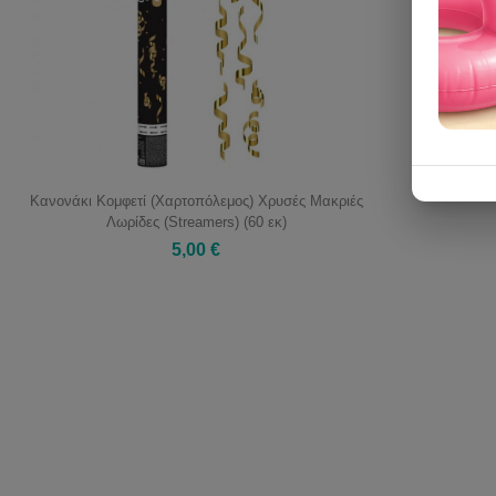
Κανονάκι Κομφετί (Χαρτοπόλεμος) Χρυσές Μακριές
Λωρίδες (Streamers) (60 εκ)
5,00 €