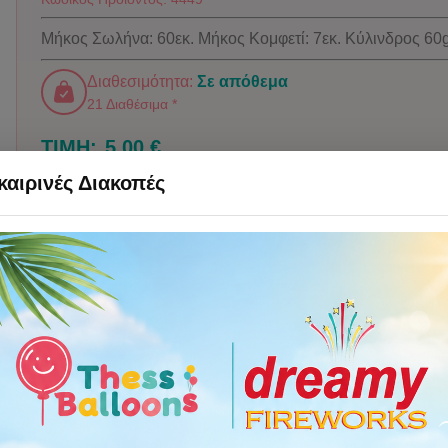
Μήκος Σωλήνα: 60εκ. Μήκος Κομφετί: 7εκ. Κύλινδρος 60
Διαθεσιμότητα:
Σε απόθεμα
21 Διαθέσιμα *
ΤΙΜΗ:
5,00 €
αιρινές Διακοπές
Προσθήκη στο καλάθι
Χαρακτηριστικά
Οδηγίες Προφύλαξης
Πόσα μπαλόνια χρε