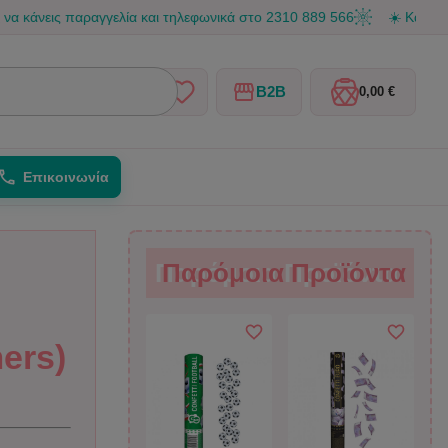
ς παραγγελία και τηλεφωνικά στο 2310 889 566
☀️ Καλοκαιρινές δ
B2B
0,00 €
Επικοινωνία
Παρόμοια Προϊόντα
Παρόμοια Προϊόντα
ers)