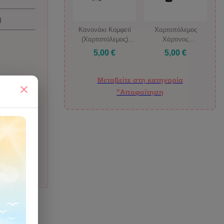
g
Κανονάκι Κομφετί
Χαρτοπόλεμος
(Χαρτοπόλεμος)
Χάρτινος
Μπάλες
Χαρτονομίσματα
5,00 €
5,00 €
Ποδοσφαίρου 30 εκ.
500€ 40 εκ.
Μεταβείτε στη κατηγορία
"Αποφοίτηση
ιάζομαι;