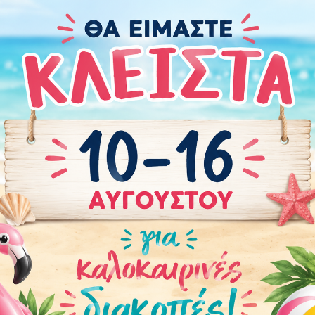
Περιστάσεις:
Brand
:
GoDan
Χρώμα
:
Χρυσό