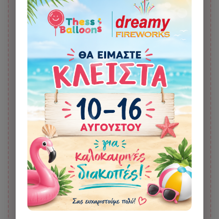
Μπαλόνι Foil 36" Μπουκάλι
Μπαλόνι Foil 18" Στρόγγυλο
Σαμπάνιας Bride to Be
Mr Χρυσό με Λευκά Γράμματα
6,00 €
4,00 €
12,00 €
6,00 €