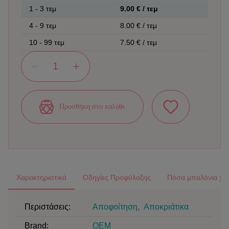
1
-
3
τεμ
9.00
€ / τεμ
4
-
9
τεμ
8.00
€ / τεμ
10
-
99
τεμ
7.50
€ / τεμ
Προσθήκη στο καλάθι
Χαρακτηριστικά
Οδηγίες Προφύλαξης
Πόσα μπαλόνια χρε
Περιστάσεις:
Αποφοίτηση
,
Αποκριάτικα
Brand
:
OEM