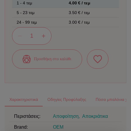
1
-
4
τεμ
4.00
€ / τεμ
5
-
23
τεμ
3.50
€ / τεμ
24
-
99
τεμ
3.00
€ / τεμ
Προσθήκη στο καλάθι
Χαρακτηριστικά
Οδηγίες Προφύλαξης
Πόσα μπαλόνια χρε
Περιστάσεις:
Αποφοίτηση
,
Αποκριάτικα
Brand
:
OEM