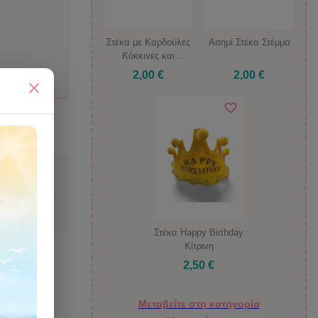
Στέκα με Καρδούλες
Ασημί Στέκα Στέμμα
Κόκκινες και
Μαραμπού
2,00 €
2,00 €
ιάζομαι;
Στέκα Happy Birthday
Κίτρινη
2,50 €
Μεταβείτε στη κατηγορία