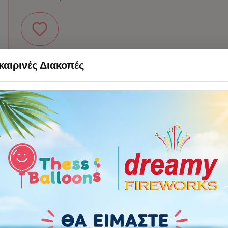
αιρινές Διακοπές
Χαρακτηριστικά
Οδηγίες Προφύλαξης
Πόσα μπαλόνια χρε
Περιστάσεις:
Brand
:
Boland