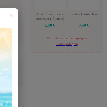
Photo Booth DIY -
Γυαλιά Game Over
Διάστημα (10 props)
1,50 €
3,50 €
Μεταβείτε στη κατηγορία
"Αποφοίτηση
ιάζομαι;