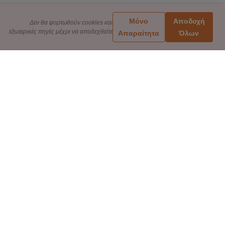
Μόνο
Αποδοχή
Δεν θα φορτωθούν cookies και
εξωτερικές πηγές μέχρι να αποδεχθείτε
Απαραίτητα
Όλων
ΠΛΗΡΟΦΟΡΙΕΣ
Πολιτική Απορρήτου