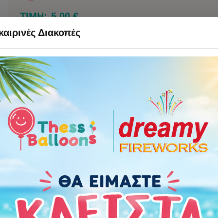
ΤΙΜΗ:
5,00 €
αιρινές Διακοπές
Χαρακτηριστικά
Οδηγίες Προφύλαξης
Πόσα μπαλόνια χρε
Περιστάσεις:
Brand
:
Boland