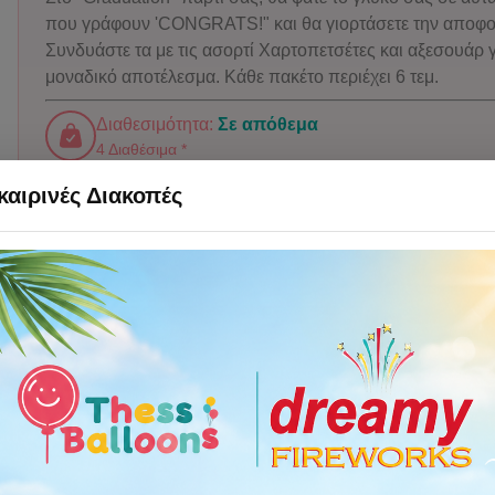
που γράφουν 'CONGRATS!" και θα γιορτάσετε την αποφο
Συνδυάστε τα με τις ασορτί Χαρτοπετσέτες και αξεσουάρ γ
μοναδικό αποτέλεσμα. Κάθε πακέτο περιέχει 6 τεμ.
Διαθεσιμότητα:
Σε απόθεμα
4 Διαθέσιμα *
αιρινές Διακοπές
ΤΙΜΗ:
3,00 €
Προσθήκη στο καλάθι