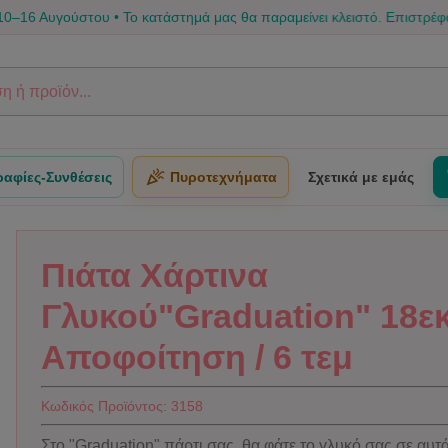
υγούστου • Το κατάστημά μας θα παραμείνει κλειστό. Επιστρέφουμε από
αφίες-Συνθέσεις
Πυροτεχνήματα
Σχετικά με εμάς
Πιάτα Χάρτινα
Γλυκού"Graduation" 18εκ
Αποφοίτηση / 6 τεμ
Κωδικός Προϊόντος:
3158
Στο "Graduation" πάρτι σας, θα φάτε το γλυκό σας σε αυτά