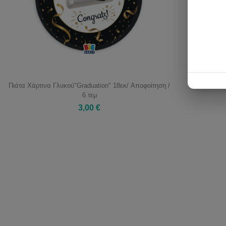
Πιάτα Χάρτινα Γλυκού"Graduation" 18εκ/ Αποφοίτηση /
6 τεμ
3,00 €