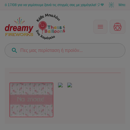
7/08 για να γεμίσουμε ξανά τις στιγμές σας με χαμόγελα! 🎈💙
Μπορείς να 