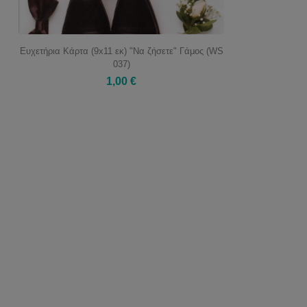
Ευχετήρια Κάρτα (9x11 εκ) "Να ζήσετε" Γάμος (WS
037)
1,00 €