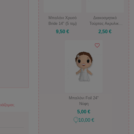
Μπαλόνι Χρυσό
Διακοσμητικό
Bride 14" (5 τεμ)
Τούρτας Ακρυλικό
Καρδιά Love
9,50 €
2,50 €
Μπαλόνι Foil 24"
Νύφη
ιάζομαι;
5,00 €
10,00 €