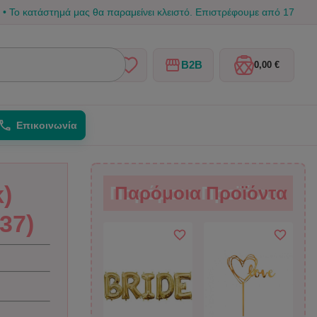
ατάστημά μας θα παραμείνει κλειστό. Επιστρέφουμε από 17/08 για να γε
B2B
0,00 €
Επικοινωνία
κ)
Παρόμοια Προϊόντα
Παρόμοια Προϊόντα
37)