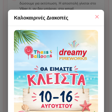
δώσουμε για εκτύπωση. Η αποστολή γίνεται στο
Viber ή, αν δεν υπάρχει, στο email.
Μετά την έγκριση, το δίνουμε για εκτύπωση.
3
Καλοκαιρινές Διακοπές
Μόλις το έχουμε στο κατάστημα και είναι έτοιμο για
4
παραλαβή ή αποστολή, θα λάβετε αυτόματο email
ολοκλήρωσης.
Αν οι οδηγίες αλλάζουν σημαντικά το τελικό
αποτέλεσμα σε σχέση με το αρχικό σχέδιο, μπορεί
να υπάρξει επιπλέον χρέωση 5€ για custom
σχεδίαση. Η χρέωση γίνεται μόνο κατόπιν
ενημέρωσης και έγκρισης από τον πελάτη.
Σε κάποια σχέδια μπορεί να χρησιμοποιηθεί
τεχνητή νοημοσύνη για την παραγωγή της εικόνας.
Σε απεικόνιση ανθρώπου ενδέχεται να υπάρξει
μικρή αλλοίωση. Με την αποστολή φωτογραφίας ή
οδηγιών επιβεβαιώνετε ότι έχετε τα δικαιώματα
χρήσης του υλικού και μας δίνετε άδεια να το
επεξεργαστούμε εμείς και, όπου χρειάζεται,
απαραίτητοι τρίτοι συνεργάτες/εργαλεία, μαζί με τα