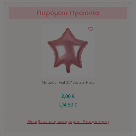
Παρόμοια Προϊόντα
Παρόμοια Προϊόντα
Μπαλόνι Foil 18" Αστέρι Ροζέ
2,00 €
4,50 €
Μεταβείτε στη κατηγορία "Αποφοίτηση