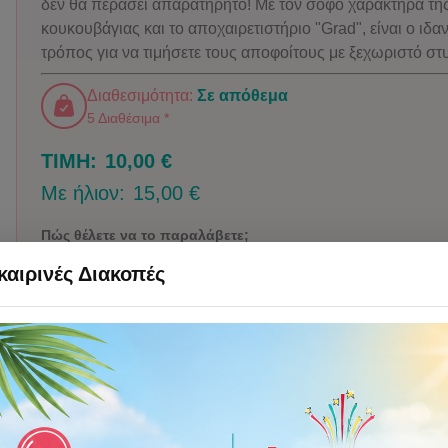
δεν θα περάσει απαρατήρητο! Με τον σοφό χαρακτήρα τη
κουκουβάγιας και το αποχαιρετιστήριο "Grad", είναι ο ιδα
τρόπος για να τιμήσετε τους αποφοίτους με ξεχωριστό στ
Διαθεσιμότητα:
Σε απόθεμα
5 Διαθέσιμα *
ΤΙΜΗ:
10,00 €
Με ήλιον:
15,00 €
Πώς θέλετε να το παραλάβετε;
αιρινές Διακοπές
Συσκευασμένο
Φουσκωμένο με ήλ
Το φουσκώνετε εσείς ή παίρνετε
Έτοιμο από εμάς. Θέλει
φιάλη ήλιον.
παραλαβή ή Thess Deli
Προσθήκη στο καλάθι