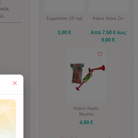
ς
νικός
υλ.
Συρματάκια (10 τεμ)
Κόρνα Αέρος Σετ
1,00 €
Από 7,50 € έως
9,00 €
ιον
very.
Κόρνα Χειρός
Μεγάλη
4,00 €