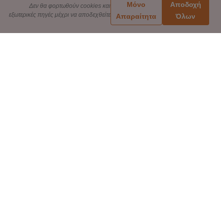
Μόνο
Αποδοχή
Δεν θα φορτωθούν cookies και
εξωτερικές πηγές μέχρι να αποδεχθείτε
Απαραίτητα
Όλων
ΠΛΗΡΟΦΟΡΙΕΣ
Πολιτική Απορρήτου
ή 84,
Όροι & Προϋποθέσεις