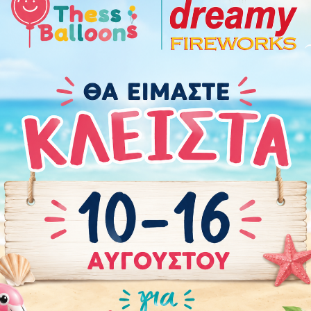
Χαρακτηριστικά
Οδηγίες Προφύλαξης
Πόσα μπαλόνια χρε
Περιστάσεις:
Αποφοίτηση
Brand
:
Grabo
Μέγεθος
:
28" (71 εκ.)