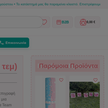
 Το κατάστημά μας θα παραμείνει κλειστό. Επιστρέφουμε από 17/08 για 
B2B
0,00 €
Επικοινωνία
 τεμ)
Παρόμοια Προϊόντα
Παρόμοια Προϊόντα
 επιγραφή
 μια
ια Team