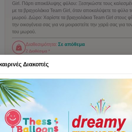
Girl. Πάρτι αποκάλυψης φύλου: Ξεσηκώστε τους καλεσμέ
με τα βραχιολάκια Team Girl, όταν αποκαλύψετε το φύλο 
μωρού. Δώρο: Χαρίστε τα βραχιολάκια Team Girl στους φί
την οικογένεια σας για να μοιραστείτε την χαρά σας για τ
του μωρού.
Διαθεσιμότητα:
Σε απόθεμα
2 Διαθέσιμα *
ΤΙΜΗ:
4,00 €
αιρινές Διακοπές
Προσθήκη στο καλάθι