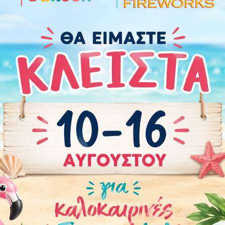
Χαρακτηριστικά
Οδηγίες Προφύλαξης
Πόσα μπαλόνια χρε
Περιστάσεις:
Αποκάλυψη Φύλου (Gender Reveal
Brand
:
OEM
Χρώμα
:
Ροζ