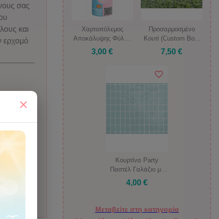
νους σας
του
λους και
Χαρτοπόλεμος
Προσαρμοσμένο
Αποκάλυψης Φύλου
Κουτί (Custom Box)
ον ερχομό
Μωρού Μικρός -
με γράμματα της
3,00 €
7,50 €
Γαλάζιο (15 εκ.)
επιλογής σας
Κουρτίνα Party
Παστέλ Γαλάζιο με
Τετράγωνο Σχέδιο
4,00 €
100 x 200 εκ.
Μεταβείτε στη κατηγορία