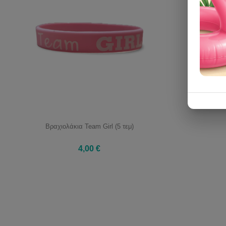
Βραχιολάκια Team Girl (5 τεμ)
4,00 €