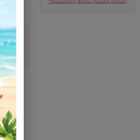
"Αποκάλυψη Φύλου (Gender Reveal)
ιάζομαι;
)