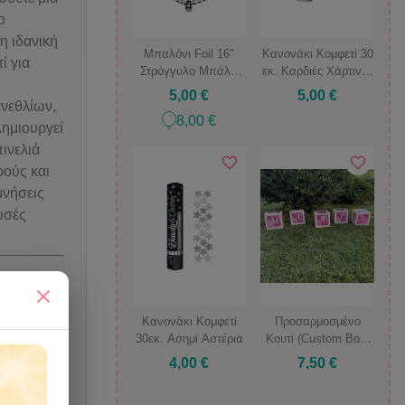
ο
η ιδανική
Μπαλόνι Foil 16"
Κανονάκι Κομφετί 30
ί για
Στρόγγυλο Μπάλα
εκ. Καρδιές Χάρτινες
Ντίσκο(DIsco Ball)
Λευκές
5,00 €
5,00 €
ενεθλίων,
8,00 €
Δημιουργεί
ινελιά
ρούς και
μνήσεις
υσές
Κανονάκι Κομφετί
Προσαρμοσμένο
30εκ. Ασημί Αστέρια
Κουτί (Custom Box)
με γράμματα της
4,00 €
7,50 €
επιλογής σας