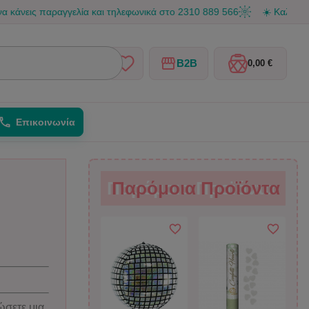
παραγγελία και τηλεφωνικά στο 2310 889 566
☀️ Καλοκαιρινές δια
B2B
0,00 €
Επικοινωνία
Παρόμοια Προϊόντα
Παρόμοια Προϊόντα
ώσετε μια