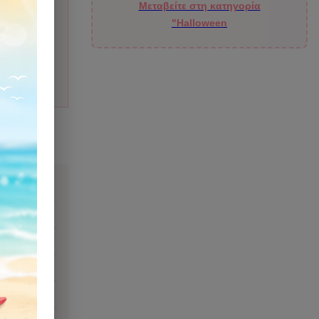
Μεταβείτε στη κατηγορία
"Halloween
ιάζομαι;