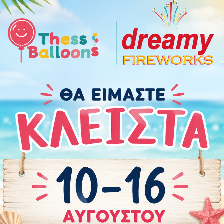
Χαρακτηριστικά
Οδηγίες Προφύλαξης
Πόσα μπαλόνια χρε
Περιστάσεις:
Αποκριάτικα
,
Αποφοίτηση
,
Γάμος
Brand
:
GoDan
Χρώμα
:
Χρυσό
Τεμάχια
:
1
Μέγεθος
:
24" (61 εκ.)