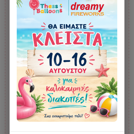
Χαρτοπόλεμος (Κανονάκι
Γκρι Ξυλοκορδέλα για
Κομφετί) Χάρτινος Mix 60 εκ.
μπαλόνια 500μ
5,00 €
2,30 €