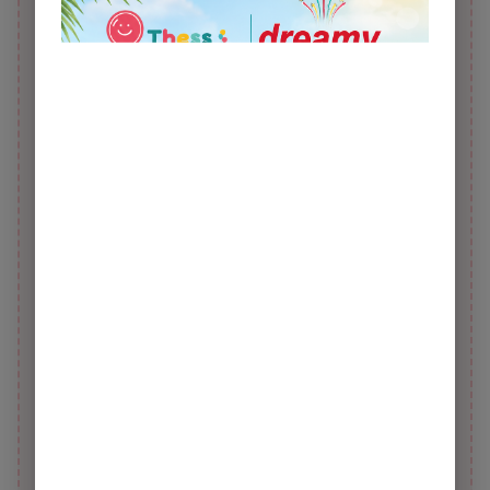
Μπαλόνι Foil 18" Στρόγγυλο
Χαρτοπόλεμος (Κανονάκι
Congrats Grad Ombre Dots /46
Κομφετί) Χάρτινος Mix 60 εκ.
εκ
5,00 €
5,00 €
7,00 €